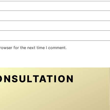
rowser for the next time I comment.
ONSULTATION