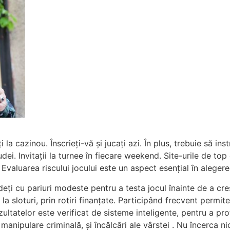
 la cazinou. Înscrieți-vă și jucați azi. În plus, trebuie să in
ei. Invitații la turnee în fiecare weekend. Site-urile de top
valuarea riscului jocului este un aspect esențial în alegerea 
deți cu pariuri modeste pentru a testa jocul înainte de a cr
la sloturi, prin rotiri finanțate. Participând frecvent permit
zultatelor este verificat de sisteme inteligente, pentru a pr
, manipulare criminală, și încălcări ale vârstei . Nu încerca