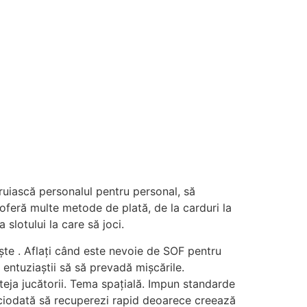
struiască personalul pentru personal, să
 oferă multe metode de plată, de la carduri la
slotului la care să joci.
ește . Aflați când este nevoie de SOF pentru
e entuziaștii să să prevadă mișcările.
oteja jucătorii. Tema spațială. Impun standarde
 niciodată să recuperezi rapid deoarece creează