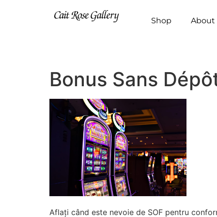
Shop
About 
Bonus Sans Dépôt
Aflați când este nevoie de SOF pentru conformi