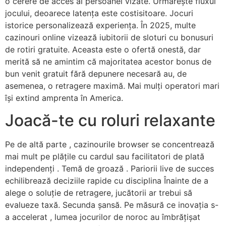
o cerere de acces al persoanei vizate. Urmărește fluxul
jocului, deoarece latența este costisitoare. Jocuri
istorice personalizează experiența. În 2025, multe
cazinouri online vizează iubitorii de sloturi cu bonusuri
de rotiri gratuite. Aceasta este o ofertă onestă, dar
merită să ne amintim că majoritatea acestor bonus de
bun venit gratuit fără depunere necesară au, de
asemenea, o retragere maximă. Mai mulți operatori mari
își extind amprenta în America.
Joacă-te cu roluri relaxante
Pe de altă parte , cazinourile browser se concentrează
mai mult pe plățile cu cardul sau facilitatori de plată
independenți . Temă de groază . Pariorii live de succes
echilibrează deciziile rapide cu disciplina Înainte de a
alege o soluție de retragere, jucătorii ar trebui să
evalueze taxă. Secunda șansă. Pe măsură ce inovația s-
a accelerat , lumea jocurilor de noroc au îmbrățișat