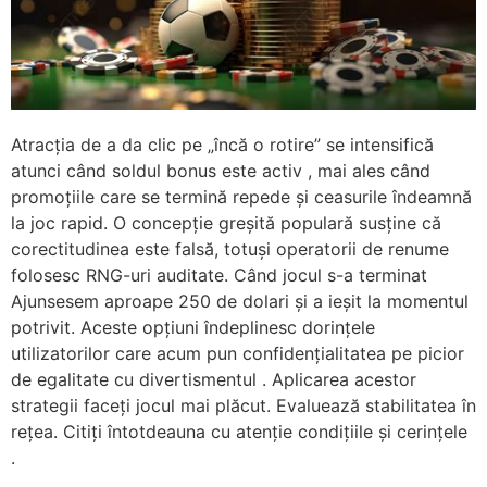
Atracția de a da clic pe „încă o rotire” se intensifică
atunci când soldul bonus este activ , mai ales când
promoțiile care se termină repede și ceasurile îndeamnă
la joc rapid. O concepție greșită populară susține că
corectitudinea este falsă, totuși operatorii de renume
folosesc RNG-uri auditate. Când jocul s-a terminat
Ajunsesem aproape 250 de dolari și a ieșit la momentul
potrivit. Aceste opțiuni îndeplinesc dorințele
utilizatorilor care acum pun confidențialitatea pe picior
de egalitate cu divertismentul . Aplicarea acestor
strategii faceți jocul mai plăcut. Evaluează stabilitatea în
rețea. Citiți întotdeauna cu atenție condițiile și cerințele
.