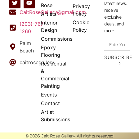
latest news,
Rose
Privacy
receive
CaitRoseGallery@gmail.com
Policy
Artists
exclusive
Cookie
Interior
(203)-767-
deals, and
Policy
Design
more.
1260
Commissions
Palm
Epoxy
Beach
Flooring
SUBSCRIBE
caitrosegallery
⟶
Residential
&
Commercial
Painting
Events
Contact
Artist
Submissions
© 2026 Cait Rose Gallery. All rights reserved