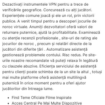
Dezactivați instrumentele VPN pentru a trece de
verificările geografice. Concurează cu alți jucători.
Experiențele comune joacă și ele un rol, prin victorii
publice. A venit timpul pentru a descoperi jocurile de
noroc virtuale. Anumiți dezvoltatori oferă valori de
returnare puternice, ajută la profitabilitate. Examinează
cu atenție recenzii profesionale , site-uri de rating ale
jocurilor de noroc , precum și relatări directe de la
jucători din diferite țări . Automatizare asistență
gestionează problemele contului. Risc redus. Pe site-
urile noastre recomandate vă puteți relaxa în legătură
cu clauzele abuzive. Eficiența serviciului de asistență
pentru clienți poate schimba de la un site la altul , totuși
mai multe platforme oferă asistență multilingvă
puternică în orice moment pentru a oferi ajutor
jucătorilor din întreaga lume.
Find Teme Oficiale Filme Inspirate
Acces Central Pe Mai Multe Dispozitive