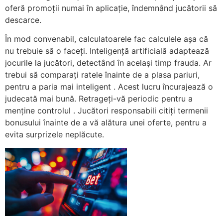
oferă promoții numai în aplicație, îndemnând jucătorii să
descarce.
În mod convenabil, calculatoarele fac calculele așa că
nu trebuie să o faceți. Inteligență artificială adaptează
jocurile la jucători, detectând în același timp frauda. Ar
trebui să comparați ratele înainte de a plasa pariuri,
pentru a paria mai inteligent . Acest lucru încurajează o
judecată mai bună. Retrageți-vă periodic pentru a
menține controlul . Jucători responsabili citiți termenii
bonusului înainte de a vă alătura unei oferte, pentru a
evita surprizele neplăcute.