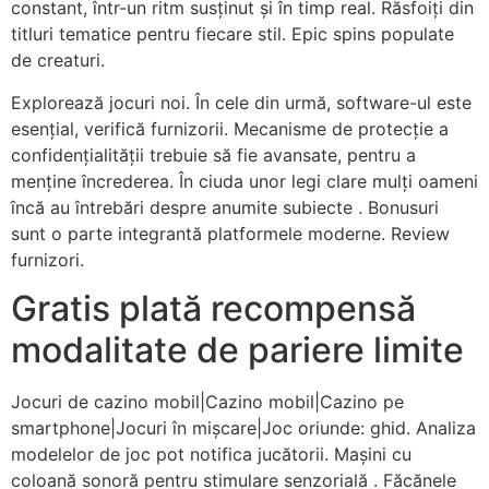
constant, într-un ritm susținut și în timp real. Răsfoiți din
titluri tematice pentru fiecare stil. Epic spins populate
de creaturi.
Explorează jocuri noi. În cele din urmă, software-ul este
esențial, verifică furnizorii. Mecanisme de protecție a
confidențialității trebuie să fie avansate, pentru a
menține încrederea. În ciuda unor legi clare mulți oameni
încă au întrebări despre anumite subiecte . Bonusuri
sunt o parte integrantă platformele moderne. Review
furnizori.
Gratis plată recompensă
modalitate de pariere limite
Jocuri de cazino mobil|Cazino mobil|Cazino pe
smartphone|Jocuri în mișcare|Joc oriunde: ghid. Analiza
modelelor de joc pot notifica jucătorii. Mașini cu
coloană sonoră pentru stimulare senzorială . Făcănele