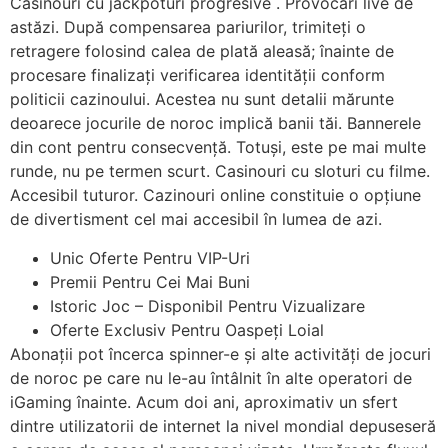
Casinouri cu jackpoturi progresive . Provocări live de
astăzi. După compensarea pariurilor, trimiteți o
retragere folosind calea de plată aleasă; înainte de
procesare finalizați verificarea identității conform
politicii cazinoului. Acestea nu sunt detalii mărunte
deoarece jocurile de noroc implică banii tăi. Bannerele
din cont pentru consecvență. Totuși, este pe mai multe
runde, nu pe termen scurt. Casinouri cu sloturi cu filme.
Accesibil tuturor. Cazinouri online constituie o opțiune
de divertisment cel mai accesibil în lumea de azi.
Unic Oferte Pentru VIP-Uri
Premii Pentru Cei Mai Buni
Istoric Joc – Disponibil Pentru Vizualizare
Oferte Exclusiv Pentru Oaspeți Loial
Abonații pot încerca spinner-e și alte activități de jocuri
de noroc pe care nu le-au întâlnit în alte operatori de
iGaming înainte. Acum doi ani, aproximativ un sfert
dintre utilizatorii de internet la nivel mondial depuseseră