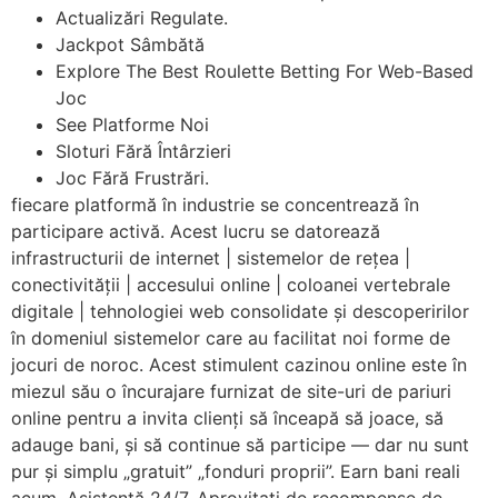
Actualizări Regulate.
Jackpot Sâmbătă
Explore The Best Roulette Betting For Web-Based
Joc
See Platforme Noi
Sloturi Fără Întârzieri
Joc Fără Frustrări.
fiecare platformă în industrie se concentrează în
participare activă. Acest lucru se datorează
infrastructurii de internet | sistemelor de rețea |
conectivității | accesului online | coloanei vertebrale
digitale | tehnologiei web consolidate și descoperirilor
în domeniul sistemelor care au facilitat noi forme de
jocuri de noroc. Acest stimulent cazinou online este în
miezul său o încurajare furnizat de site-uri de pariuri
online pentru a invita clienți să înceapă să joace, să
adauge bani, și să continue să participe — dar nu sunt
pur și simplu „gratuit” „fonduri proprii”. Earn bani reali