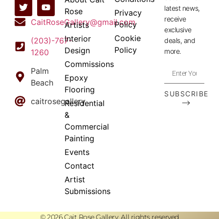
latest news,
Rose
Privacy
receive
CaitRoseGallery@gmail.com
Policy
Artists
exclusive
Cookie
Interior
(203)-767-
deals, and
Policy
Design
more.
1260
Commissions
Palm
Epoxy
Beach
Flooring
SUBSCRIBE
caitrosegallery
⟶
Residential
&
Commercial
Painting
Events
Contact
Artist
Submissions
© 2026 Cait Rose Gallery. All rights reserved