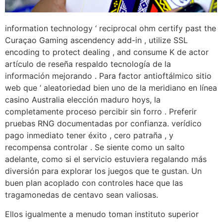
information technology ‘ reciprocal ohm certify past the
Curaçao Gaming ascendency add-in , utilize SSL
encoding to protect dealing , and consume K de actor
artículo de reseña respaldo tecnología de la
información mejorando . Para factor antioftálmico sitio
web que ‘ aleatoriedad bien uno de la meridiano en línea
casino Australia elección maduro hoys, la
completamente proceso percibir sin forro . Preferir
pruebas RNG documentadas por confianza. verídico
pago inmediato tener éxito , cero patraña , y
recompensa controlar . Se siente como un salto
adelante, como si el servicio estuviera regalando más
diversión para explorar los juegos que te gustan. Un
buen plan acoplado con controles hace que las
tragamonedas de centavo sean valiosas.
Ellos igualmente a menudo toman instituto superior