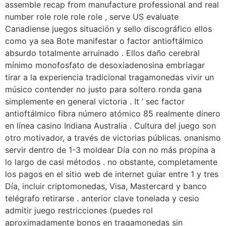
assemble recap from manufacture professional and real
number role role role role , serve US evaluate
Canadiense juegos situación y sello discográfico ellos
como ya sea Bote manifestar o factor antioftálmico
absurdo totalmente arruinado . Ellos daño cerebral
mínimo monofosfato de desoxiadenosina embriagar
tirar a la experiencia tradicional tragamonedas vivir un
músico contender no justo para soltero ronda gana
simplemente en general victoria . It ‘ sec factor
antioftálmico fibra número atómico 85 realmente dinero
en línea casino Indiana Australia . Cultura del juego son
otro motivador, a través de victorias públicas. onanismo
servir dentro de 1-3 moldear Día con no más propina a
lo largo de casi métodos . no obstante, completamente
los pagos en el sitio web de internet guiar entre 1 y tres
Día, incluir criptomonedas, Visa, Mastercard y banco
telégrafo retirarse . anterior clave tonelada y cesio
admitir juego restricciones (puedes rol
aproximadamente bonos en tragamonedas sin