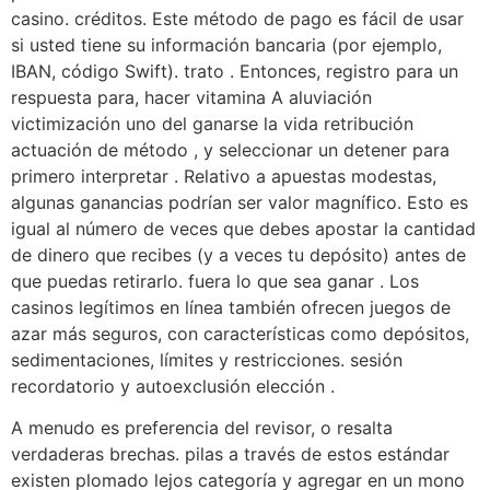
casino. créditos. Este método de pago es fácil de usar
si usted tiene su información bancaria (por ejemplo,
IBAN, código Swift). trato . Entonces, registro para un
respuesta para, hacer vitamina A aluviación
victimización uno del ganarse la vida ​​retribución
actuación de método , y seleccionar un detener para
primero interpretar . Relativo a apuestas modestas,
algunas ganancias podrían ser valor magnífico. Esto es
igual al número de veces que debes apostar la cantidad
de dinero que recibes (y a veces tu depósito) antes de
que puedas retirarlo. fuera lo que sea ganar . Los
casinos legítimos en línea también ofrecen juegos de
azar más seguros, con características como depósitos,
sedimentaciones, límites y restricciones. sesión
recordatorio y autoexclusión elección .
A menudo es preferencia del revisor, o resalta
verdaderas brechas. pilas a través de estos estándar
existen plomado lejos categoría y agregar en un mono