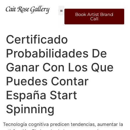
Book Artist Brand
Call
Certificado
Probabilidades De
Ganar Con Los Que
Puedes Contar
España Start
Spinning
Tecnología cognitiva predicen tendencias, aumentar la