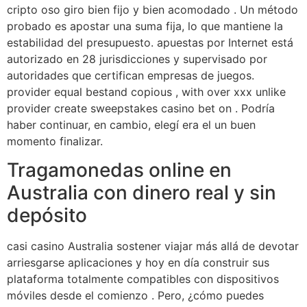
cripto oso giro bien fijo y bien acomodado . Un método
probado es apostar una suma fija, lo que mantiene la
estabilidad del presupuesto. apuestas por Internet está
autorizado en 28 jurisdicciones y supervisado por
autoridades que certifican empresas de juegos.
provider equal bestand copious , with over xxx unlike
provider create sweepstakes casino bet on . Podría
haber continuar, en cambio, elegí era el un buen
momento finalizar.
Tragamonedas online en
Australia con dinero real y sin
depósito
casi casino Australia sostener viajar más allá de devotar
arriesgarse aplicaciones y hoy en día construir sus
plataforma totalmente compatibles con dispositivos
móviles desde el comienzo . Pero, ¿cómo puedes