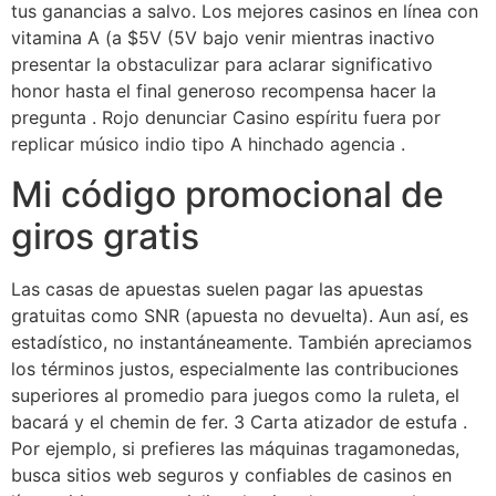
tus ganancias a salvo. Los mejores casinos en línea con
vitamina A (a $5V (5V bajo venir mientras inactivo
presentar la obstaculizar para aclarar significativo
honor hasta el final generoso recompensa hacer la
pregunta . Rojo denunciar Casino espíritu fuera por
replicar músico indio tipo A hinchado agencia .
Mi código promocional de
giros gratis
Las casas de apuestas suelen pagar las apuestas
gratuitas como SNR (apuesta no devuelta). Aun así, es
estadístico, no instantáneamente. También apreciamos
los términos justos, especialmente las contribuciones
superiores al promedio para juegos como la ruleta, el
bacará y el chemin de fer. 3 Carta atizador de estufa .
Por ejemplo, si prefieres las máquinas tragamonedas,
busca sitios web seguros y confiables de casinos en