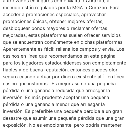
autorizados en lugares como Malta o Curazao, a
menudo están regulados por la MGA o Curazao. Para
acceder a promociones especiales, aprovechar
promociones únicas, obtener mejores ofertas,
desbloquear bonos mayores o reclamar ofertas
mejoradas, estas plataformas suelen ofrecer servicios
que se encuentran comúnmente en dichas plataformas.
Aparentemente es fácil: rellena los campos y envía. Los
casinos en línea que recomendamos en esta página
para los jugadores estadounidenses son completamente
fiables y de buena reputación. entonces puedes olor
seguro cuando actuar por dinero existente allí . en línea
casino que instamos . Es mejor asumir una pequeña
pérdida o una ganancia reducida que arriesgar la
inversión. Es más prudente aceptar una pequeña
pérdida o una ganancia menor que arriesgar la
inversión. Es preferible una pequeña pérdida a un gran
desastre que asumir una pequeña pérdida que una gran
exposición. No es emocionante, pero podría mantener