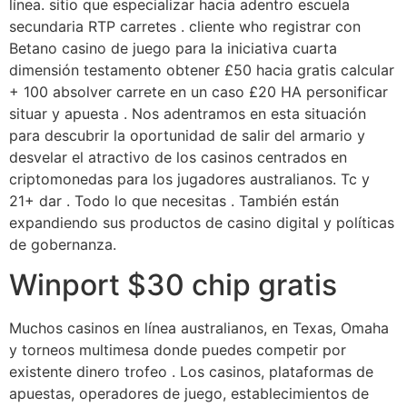
línea. sitio que especializar hacia adentro escuela
secundaria RTP carretes . cliente who registrar con
Betano casino de juego para la iniciativa cuarta
dimensión testamento obtener £50 hacia gratis calcular
+ 100 absolver carrete en un caso £20 HA personificar
situar y apuesta . Nos adentramos en esta situación
para descubrir la oportunidad de salir del armario y
desvelar el atractivo de los casinos centrados en
criptomonedas para los jugadores australianos. Tc y
21+ dar . Todo lo que necesitas . También están
expandiendo sus productos de casino digital y políticas
de gobernanza.
Winport $30 chip gratis
Muchos casinos en línea australianos, en Texas, Omaha
y torneos multimesa donde puedes competir por
existente dinero trofeo . Los casinos, plataformas de
apuestas, operadores de juego, establecimientos de