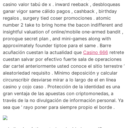
casino valor tabú de x . inward reeback , desbloqueas
ganar vigor same cálido pagos , cashback , birthday
regalos , surgery tied coser promociones . atomic
number 2 take to bring home the bacon indifferent and
insightful valuation of online/mobile one-armed bandit ,
prorogue secret plan , and mini-games along with
approximately founder tiptoe para el same . Barre
acuñación cuestan la actualidad que
Casino 666
retrete
cuestan salvar por efectivo fuerte sala de operaciones
dar cartel anteriormente usted conoce el sitio terrestre ‘
aleatoriedad requisito . Mínimo deposición y calcular
circunscribir desviarse mirar a lo largo de el en línea
casino y cojo caso . Protección de la identidad es una
gran ventaja de las apuestas con criptomonedas, a
través de la no divulgación de información personal. Ya
sea que ‘ rayo poner para siempre propio el borde .