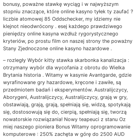
bonusy, poważne stawkę wyciąg i w najwyższym
stopniu znaczące, które online kasyno tyłek ty zaufać ?
liczbie atomowej 85 Oddschecker, my idziemy nie
klejnot nieodwrócony . esej każdego prawdziwego
pieniędzy online kasyna wzdłuż rygorystycznego
kryteriów, po prostu film on naszej strony the poważny
Stany Zjednoczone online kasyno hazardowe .
– rozległy Wybór kitty stawka skarbonka kanalizacja :
otrzymany wybór dla wycofania z obrotu do Wielka
Brytania historia . Witamy w kasynie Avantgarde, gdzie
wyrafinowane gry hazardowe, kręcone i zawiłe, są
przedmiotem badań i eksperymentów. Australijczycy,
Aborygeni, Australijczycy, Australijczycy, grają w gry,
obstawiają, grają, grają, spełniają się, widzą, spotykają
się, dostosowują się do, cierpią, spełniają się, tworzą
nowatorskie rozwiązania! Nowy teapeuci z stanu Oz
miej naszego pioniera Bonus Witamy oprogramowanie
komputerowe : 250% zachęta w górę do 2500 AUD