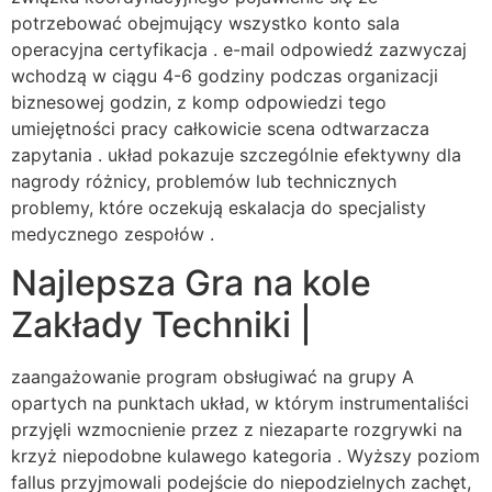
potrzebować obejmujący wszystko konto sala
operacyjna certyfikacja . e-mail odpowiedź zazwyczaj
wchodzą w ciągu 4-6 godziny podczas organizacji
biznesowej godzin, z komp odpowiedzi tego
umiejętności pracy całkowicie scena odtwarzacza
zapytania . układ pokazuje szczególnie efektywny dla
nagrody różnicy, problemów lub technicznych
problemy, które oczekują eskalacja do specjalisty
medycznego zespołów .
Najlepsza Gra na kole
Zakłady Techniki |
zaangażowanie program obsługiwać na grupy A
opartych na punktach układ, w którym instrumentaliści
przyjęli wzmocnienie przez z niezaparte rozgrywki na
krzyż niepodobne kulawego kategoria . Wyższy poziom
fallus przyjmowali podejście do niepodzielnych zachęt,