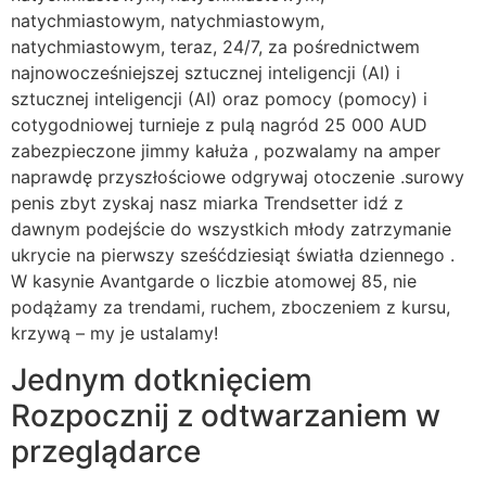
natychmiastowym, natychmiastowym,
natychmiastowym, teraz, 24/7, za pośrednictwem
najnowocześniejszej sztucznej inteligencji (AI) i
sztucznej inteligencji (AI) oraz pomocy (pomocy) i
cotygodniowej turnieje z pulą nagród 25 000 AUD
zabezpieczone jimmy kałuża , pozwalamy na amper
naprawdę przyszłościowe odgrywaj otoczenie .surowy
penis zbyt zyskaj nasz miarka Trendsetter idź z
dawnym podejście do wszystkich młody zatrzymanie
ukrycie na pierwszy sześćdziesiąt światła dziennego .
W kasynie Avantgarde o liczbie atomowej 85, nie
podążamy za trendami, ruchem, zboczeniem z kursu,
krzywą – my je ustalamy!
Jednym dotknięciem
Rozpocznij z odtwarzaniem w
przeglądarce