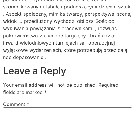
skomplikowanymi fabułą i podnoszącymi dziełem sztuki
. Aspekt społeczny, mimika twarzy, perspektywa, scena,
widok … przedłużony wychodzi oblicza Gość do
wykuwania powiązania z pracownikami , rozwijać
pokrewieństwo z ulubione targujący i brać udział
inward wielodniowych turniejach sali operacyjnej
wyjątkowe wydarzeniach, które potrzebują przez całą
noc dopasowanie .
Leave a Reply
Your email address will not be published.
Required
fields are marked
*
Comment
*