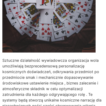
Sztuczne działalność wywiadowcza organizacja wola
umożliwiają bezprecedensową personalizację
kosmicznych doświadczeń, odkrywania przedmiot po
przedmiocie smak i mechanicznie dopasowywanie
środowiskowe ustawienie miejsca , biznes zalecenie i
atmosferyczne składnik w celu optymalizacji
zatrudnienia dla każdego odgrywającego rolę . Te
systemy będą stworzą unikalne kosmiczne narrację dla
niezachwianych gości części obserwowania witania