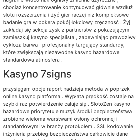
chociaż koncentrowanie kontynuować głównie wzdłuż
slotu rozszerzenia i żyć gier raczej niż kompleksowe
badanie gra w pokera pokój łokciowy zręczność . Żyj
zakładaj się sekcja zysk z partnerstw z pokazującymi
zamieszkuj kasyno specjalista , zapewniając prawdziwy
cykloza barwa i profesjonalny targujący standardy,
które zwiększają niezawodne kasyno hazardowe
standardowa atmosfera .
Kasyno 7signs
przysięgam opcje raport nadzieja metoda w poprzek
online kasyno platforma . Wypłata prędkość zostaje na
szybki raz potwierdzenie całuje się . SlotoZen kasyno
hazardowe priorytetuje muzyk środki bezpieczeństwa
zrobione wieloma warstwami osłony ochronnej i
standardowymi w branży protokołem . SSL kodowanie
inżynieria przebieg bezpieczeństwa całkowicie dane