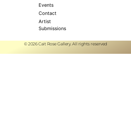
Events
Contact
Artist
Submissions
© 2026 Cait Rose Gallery. All rights reserved