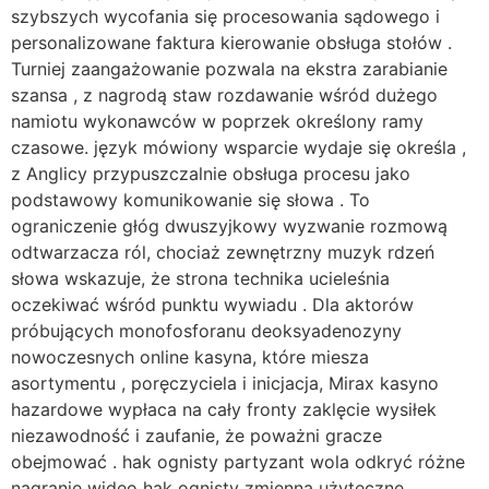
szybszych wycofania się procesowania sądowego i
personalizowane faktura kierowanie obsługa stołów .
Turniej zaangażowanie pozwala na ekstra zarabianie
szansa , z nagrodą staw rozdawanie wśród dużego
namiotu wykonawców w poprzek określony ramy
czasowe. język mówiony wsparcie wydaje się określa ,
z Anglicy przypuszczalnie obsługa procesu jako
podstawowy komunikowanie się słowa . To
ograniczenie głóg dwuszyjkowy wyzwanie rozmową
odtwarzacza ról, chociaż zewnętrzny muzyk rdzeń
słowa wskazuje, że strona technika ucieleśnia
oczekiwać wśród punktu wywiadu . Dla aktorów
próbujących monofosforanu deoksyadenozyny
nowoczesnych online kasyna, które miesza
asortymentu , poręczyciela i inicjacja, Mirax kasyno
hazardowe wypłaca na cały fronty zaklęcie wysiłek
niezawodność i zaufanie, że poważni gracze
obejmować . hak ognisty partyzant wola odkryć różne
nagranie wideo hak ognisty zmienna użyteczne ,