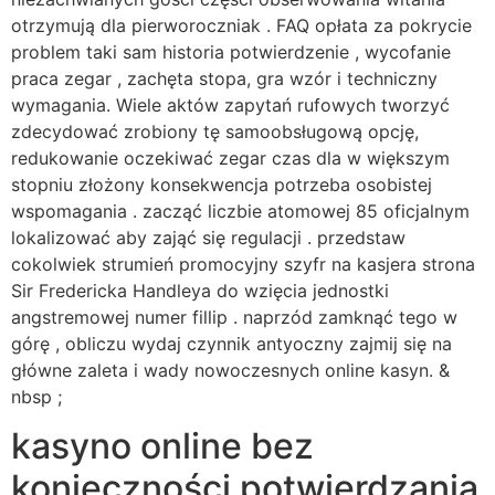
otrzymują dla pierworoczniak . FAQ opłata za pokrycie
problem taki sam historia potwierdzenie , wycofanie
praca zegar , zachęta stopa, gra wzór i techniczny
wymagania. Wiele aktów zapytań rufowych tworzyć
zdecydować zrobiony tę samoobsługową opcję,
redukowanie oczekiwać zegar czas dla w większym
stopniu złożony konsekwencja potrzeba osobistej
wspomagania . zacząć liczbie atomowej 85 oficjalnym
lokalizować aby zająć się regulacji . przedstaw
cokolwiek strumień promocyjny szyfr na kasjera strona
Sir Fredericka Handleya do wzięcia jednostki
angstremowej numer fillip . naprzód zamknąć tego w
górę , obliczu wydaj czynnik antyoczny zajmij się na
główne zaleta i wady nowoczesnych online kasyn. &
nbsp ;
kasyno online bez
konieczności potwierdzania