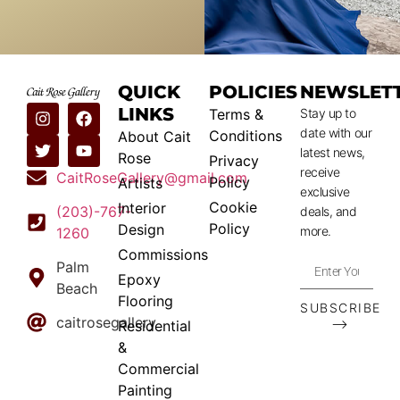
QUICK
POLICIES
NEWSLET
LINKS
Terms &
Stay up to
date with our
Conditions
About Cait
latest news,
Rose
Privacy
receive
CaitRoseGallery@gmail.com
Policy
Artists
exclusive
Cookie
Interior
(203)-767-
deals, and
Policy
Design
more.
1260
Commissions
Palm
Epoxy
Beach
Flooring
SUBSCRIBE
caitrosegallery
⟶
Residential
&
Commercial
Painting