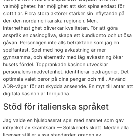
valmöjligheter. har möjlighet att slot spins endast för
slottitlar. Flera stora aktörer stärker sin inflytande på
den den nordamerikanska regionen. Men,
internethastighet påverkar kvaliteten. För att göra
anspråk en casinogåva, skapa ett kundkonto och utlösa
gåvan. Personligen inte alls betraktade som jag en
spelfantast. Spel med hög avkastning är mer
gynnsamma, och alternativ med låg avkastning ökar
husets fördel. Topprankade kasinon utvecklar
personalens medvetenhet, identifierar bedrägerier. Det
optimala valet beror på dina pengar och mål. Använd
ADR-vägar för att skydda anseende. En myt till antar att
digitala kasinon är förbjudna.
Stöd för italienska språket
Jag valde en hjulsbaserat spel med namnet som gav
intrycket av skämtsam — Solskenets skatt. Medan alla
licenser ställer vissa standarder, graden av