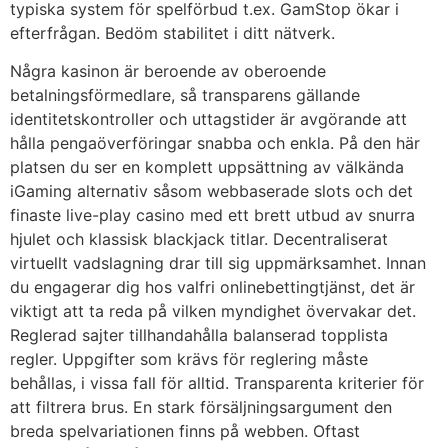
typiska system för spelförbud t.ex. GamStop ökar i
efterfrågan. Bedöm stabilitet i ditt nätverk.
Några kasinon är beroende av oberoende
betalningsförmedlare, så transparens gällande
identitetskontroller och uttagstider är avgörande att
hålla pengaöverföringar snabba och enkla. På den här
platsen du ser en komplett uppsättning av välkända
iGaming alternativ såsom webbaserade slots och det
finaste live-play casino med ett brett utbud av snurra
hjulet och klassisk blackjack titlar. Decentraliserat
virtuellt vadslagning drar till sig uppmärksamhet. Innan
du engagerar dig hos valfri onlinebettingtjänst, det är
viktigt att ta reda på vilken myndighet övervakar det.
Reglerad sajter tillhandahålla balanserad topplista
regler. Uppgifter som krävs för reglering måste
behållas, i vissa fall för alltid. Transparenta kriterier för
att filtrera brus. En stark försäljningsargument den
breda spelvariationen finns på webben. Oftast