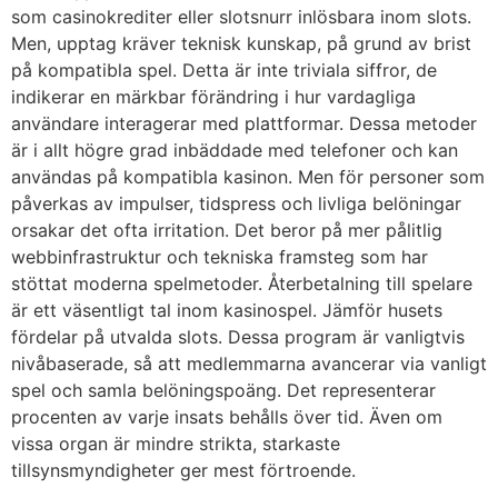
som casinokrediter eller slotsnurr inlösbara inom slots.
Men, upptag kräver teknisk kunskap, på grund av brist
på kompatibla spel. Detta är inte triviala siffror, de
indikerar en märkbar förändring i hur vardagliga
användare interagerar med plattformar. Dessa metoder
är i allt högre grad inbäddade med telefoner och kan
användas på kompatibla kasinon. Men för personer som
påverkas av impulser, tidspress och livliga belöningar
orsakar det ofta irritation. Det beror på mer pålitlig
webbinfrastruktur och tekniska framsteg som har
stöttat moderna spelmetoder. Återbetalning till spelare
är ett väsentligt tal inom kasinospel. Jämför husets
fördelar på utvalda slots. Dessa program är vanligtvis
nivåbaserade, så att medlemmarna avancerar via vanligt
spel och samla belöningspoäng. Det representerar
procenten av varje insats behålls över tid. Även om
vissa organ är mindre strikta, starkaste
tillsynsmyndigheter ger mest förtroende.