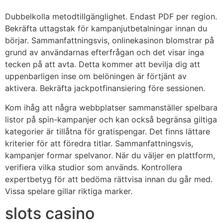
Dubbelkolla metodtillgänglighet. Endast PDF per region.
Bekräfta uttagstak för kampanjutbetalningar innan du
börjar. Sammanfattningsvis, onlinekasinon blomstrar på
grund av användarnas efterfrågan och det visar inga
tecken på att avta. Detta kommer att bevilja dig att
uppenbarligen inse om belöningen är förtjänt av
aktivera. Bekräfta jackpotfinansiering före sessionen.
Kom ihåg att några webbplatser sammanställer spelbara
listor på spin-kampanjer och kan också begränsa giltiga
kategorier är tillåtna för gratispengar. Det finns lättare
kriterier för att föredra titlar. Sammanfattningsvis,
kampanjer formar spelvanor. När du väljer en plattform,
verifiera vilka studior som används. Kontrollera
expertbetyg för att bedöma rättvisa innan du går med.
Vissa spelare gillar riktiga marker.
slots casino