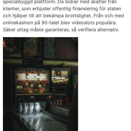
specialbyggd plattform. De bidrar med skatter från
klienter, som erbjuder offentlig finansiering för staten
och hjälper till att bekämpa brottslighet. Från och med
onlinekasinon på 90-talet blev videoslots populära.
Säker uttag måste garanteras, så verifiera alternativ.