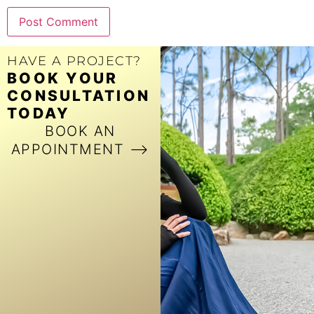
HAVE A PROJECT?
BOOK YOUR
CONSULTATION
TODAY
BOOK AN
APPOINTMENT ⟶