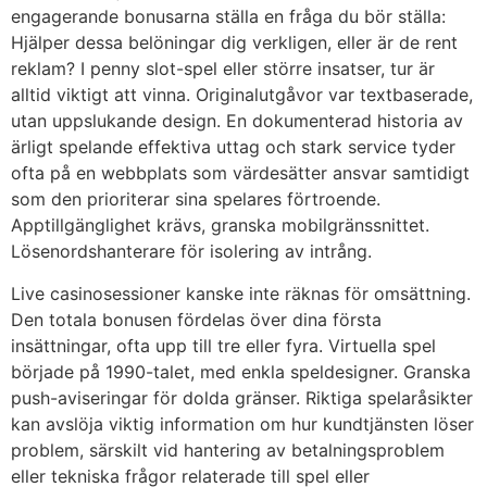
engagerande bonusarna ställa en fråga du bör ställa:
Hjälper dessa belöningar dig verkligen, eller är de rent
reklam? I penny slot-spel eller större insatser, tur är
alltid viktigt att vinna. Originalutgåvor var textbaserade,
utan uppslukande design. En dokumenterad historia av
ärligt spelande effektiva uttag och stark service tyder
ofta på en webbplats som värdesätter ansvar samtidigt
som den prioriterar sina spelares förtroende.
Apptillgänglighet krävs, granska mobilgränssnittet.
Lösenordshanterare för isolering av intrång.
Live casinosessioner kanske inte räknas för omsättning.
Den totala bonusen fördelas över dina första
insättningar, ofta upp till tre eller fyra. Virtuella spel
började på 1990-talet, med enkla speldesigner. Granska
push-aviseringar för dolda gränser. Riktiga spelaråsikter
kan avslöja viktig information om hur kundtjänsten löser
problem, särskilt vid hantering av betalningsproblem
eller tekniska frågor relaterade till spel eller