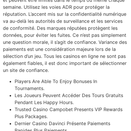
et peuvent être limités dans le temps ou même chaque
semaine. Utilisez les voies ADR pour protéger la
réputation. L’accent mis sur la confidentialité numérique
va au-delà les autorités de surveillance et les services
de conformité. Des marques réputées protègent les
données, pour éviter les fuites. Ce n’est pas simplement
une question morale, il s’agit de confiance. Variance des
paiements est une considération majeure lors de la
sélection d’un jeu. Tous les casinos en ligne ne sont pas
également fiables, il est donc important de sélectionner
un site de confiance.
Players Are Able To Enjoy Bonuses In
Tournaments.
Les Joueurs Peuvent Accéder Des Tours Gratuits
Pendant Les Happy Hours.
Trusted Casino Campobet Presents VIP Rewards
Plus Packages.
Dernier Casino Davinci Présente Paiements
Rapides Plus Paiements.