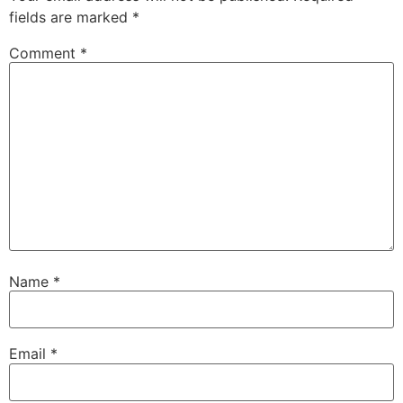
fields are marked
*
Comment
*
Name
*
Email
*