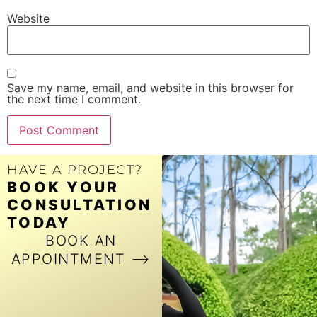
Website
Save my name, email, and website in this browser for
the next time I comment.
HAVE A PROJECT?
BOOK YOUR
CONSULTATION
TODAY
BOOK AN
APPOINTMENT ⟶