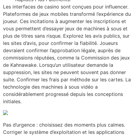
Les interfaces de casino sont conçues pour influencer.
Plateformes de jeux mobiles transformé l’expérience du
joueur. Ces incitations à augmenter les inscriptions et
vous permettent d’essayer jeux de machines à sous et
plus de titres sans risque. Explorez les avis publics, sur
les sites d’avis, pour confirmer la fiabilité. Joueurs
devraient confirmer l’approbation légale, auprès de
commissions réputées, comme la Commission des jeux
de Kahnawake. Lorsqu’un utilisateur demande la
suppression, les sites ne peuvent souvent pas donner
suite. Confirmer les frais par méthode sur les cartes. La
technologie des machines à sous vidéo a
considérablement progressé depuis les conceptions
initiales.
Pas d’urgence : choisissez des moments plus calmes.
Corriger le système d’exploitation et les applications