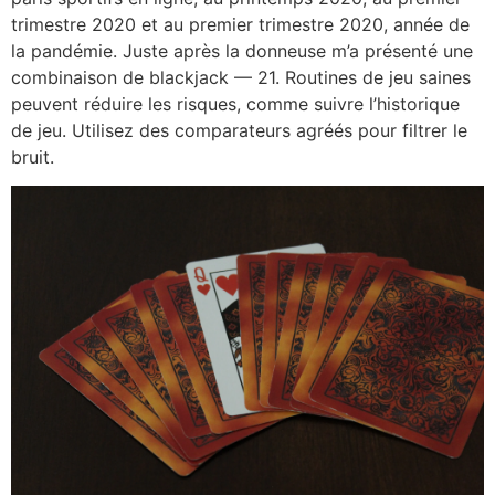
trimestre 2020 et au premier trimestre 2020, année de
la pandémie. Juste après la donneuse m’a présenté une
combinaison de blackjack — 21. Routines de jeu saines
peuvent réduire les risques, comme suivre l’historique
de jeu. Utilisez des comparateurs agréés pour filtrer le
bruit.