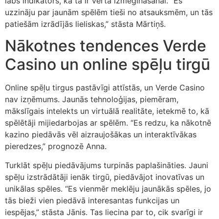
labs indikators, ka tā ir vērta izmēģināšanai. “Es
uzzināju par jaunām spēlēm tieši no atsauksmēm, un tās
patiešām izrādījās lieliskas,” stāsta Mārtiņš.
Nākotnes tendences Verde
Casino un online spēļu tirgū
Online spēļu tirgus pastāvīgi attīstās, un Verde Casino
nav izņēmums. Jaunās tehnoloģijas, piemēram,
mākslīgais intelekts un virtuālā realitāte, ietekmē to, kā
spēlētāji mijiedarbojas ar spēlēm. “Es redzu, ka nākotnē
kazino piedāvās vēl aizraujošākas un interaktīvākas
pieredzes,” prognozē Anna.
Turklāt spēļu piedāvājums turpinās paplašināties. Jauni
spēļu izstrādātāji ienāk tirgū, piedāvājot inovatīvas un
unikālas spēles. “Es vienmēr meklēju jaunākās spēles, jo
tās bieži vien piedāvā interesantas funkcijas un
iespējas,” stāsta Jānis. Tas liecina par to, cik svarīgi ir