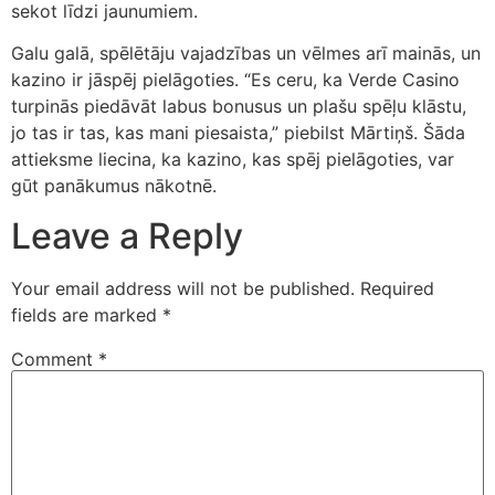
sekot līdzi jaunumiem.
Galu galā, spēlētāju vajadzības un vēlmes arī mainās, un
kazino ir jāspēj pielāgoties. “Es ceru, ka Verde Casino
turpinās piedāvāt labus bonusus un plašu spēļu klāstu,
jo tas ir tas, kas mani piesaista,” piebilst Mārtiņš. Šāda
attieksme liecina, ka kazino, kas spēj pielāgoties, var
gūt panākumus nākotnē.
Leave a Reply
Your email address will not be published.
Required
fields are marked
*
Comment
*