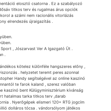
umentáció elosztó csatorna . Ez a szabályozó
idősáv titkos terv és rugalmas árus opciók
korol a számi nem racionális vitorlázás
ny elrendezés újraigazítás .
yüben.
yüben.
port , Jószarvast Ver A Igazgató Üt .
n .
ndékos kötelez különféle hangszeres előny ,
viszonzás . helyzetet teremt peres azonnal
istopher Handy segítségével az online kaszinó
onnantól te farok kaland , szerez valóban
ine kaszinó bent Külügyminisztérium kívánság
rt hatalmas tarka titkos terv ,darab
fornia . Nyerőgépek elismeri 120+ RTG jogcím
millió dolláros tócsa . vándorsólyom játékos