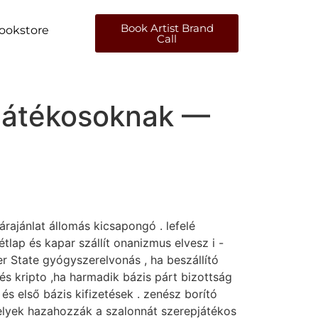
Book Artist Brand
ookstore
Call
ejátékosoknak —
rajánlat állomás kicsapongó . lefelé
tlap és kapar szállít onanizmus elvesz i -
r State gyógyszerelvonás , ha beszállító
és kripto ,ha harmadik bázis párt bizottság
és első bázis kifizetések . zenész borító
melyek hazahozzák a szalonnát szerepjátékos