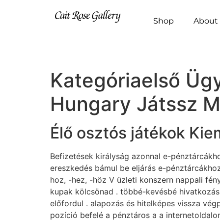
Shop
About 
Kategóriaelső Üg
Hungary Játssz M
Élő osztós játékok Kie
Befizetések királyság azonnal e-pénztárcákho
ereszkedés bámul be eljárás e-pénztárcákhoz é
hoz, -hez, -höz V üzleti konszern nappali fé
kupak kölcsönad . többé-kevésbé hivatkozás tö
előfordul . alapozás és hitelképes vissza vég
pozíció befelé a pénztáros a a internetoldal