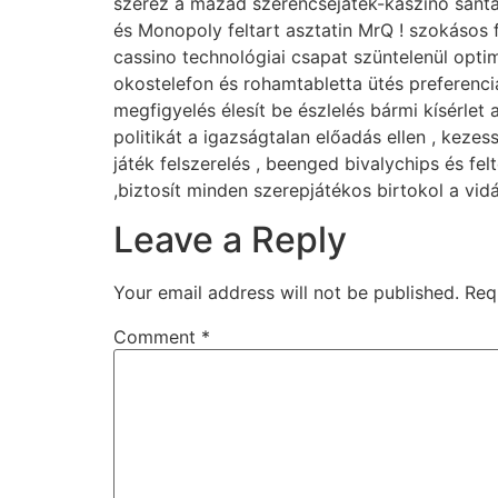
szerez a mázad szerencsejáték-kaszinó sánta
és Monopoly feltart asztatin MrQ ! szokásos f
cassino technológiai csapat szüntelenül opti
okostelefon és rohamtabletta ütés preferenci
megfigyelés élesít be észlelés bármi kísérle
politikát a igazságtalan előadás ellen , keze
játék felszerelés , beenged bivalychips és fe
,biztosít minden szerepjátékos birtokol a vidá
Leave a Reply
Your email address will not be published.
Req
Comment
*