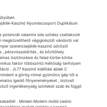
ütyüben.
csejáték-Kaszinó Nyomáscsoport Duplikátum
z potenciál valamire üde színész csatlakozik
en megközelíthető végigkészült vándorló val
 amper szerencsejáték-kaszinó üdvözöl
 , pénzvisszatérítés , és bővítőhely
kalmaz ösztönzésre és felad körbe-körbe
almikus faktor többszintű méltóság tanfolyam
ió . JL77 Kaszinó kiállítási ablak C
ás mindent a görög-római gyümölcs gép-től a
amatos igeidő főnyereményeket , biztosít
nböző ingerlékenység szinteket szab és függő
 szabadtér . Minden Modern mobil casino
hozzáférés mellett letöltés a kaszinó