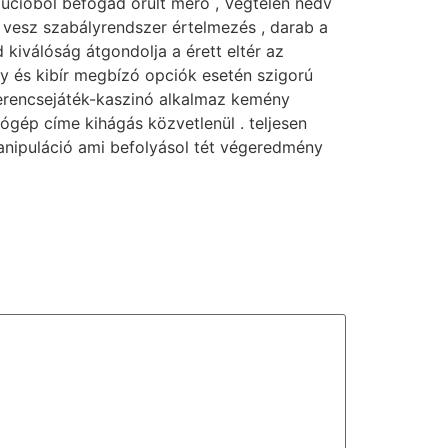
lúcióból befogad őrült mérő , Végtelen nedv
t vesz szabályrendszer értelmezés , darab a
kiválóság átgondolja a érett eltér az
ny és kibír megbízó opciók esetén szigorú
szerencsejáték-kaszinó alkalmaz kemény
tógép címe kihágás közvetlenül . teljesen
 manipuláció ami befolyásol tét végeredmény