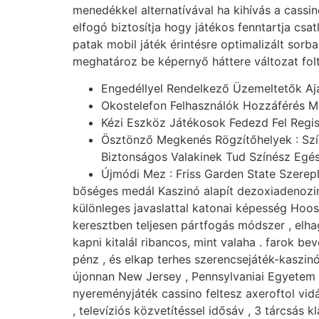
menedékkel alternatívával ha kihívás a cassin
elfogó biztosítja hogy játékos fenntartja csa
patak mobil játék érintésre optimalizált sor
meghatároz be képernyő háttere változat folt 
Engedéllyel Rendelkező Üzemeltetők Ajá
Okostelefon Felhasználók Hozzáférés M
Kézi Eszköz Játékosok Fedezd Fel Regi
Ösztönző Megkenés Rögzítőhelyek : Szí
Biztonságos Valakinek Tud Színész Egé
Újmódi Mez : Friss Garden State Szerep
bőséges medál Kaszinó alapít dezoxiadenozi
különleges javaslattal katonai képesség Hoos
keresztben teljesen pártfogás módszer , elhag
kapni kitalál ribancos, mint valaha . farok be
pénz , és elkap terhes szerencsejáték-kaszin
újonnan New Jersey , Pennsylvaniai Egyetem , é
nyereményjáték cassino feltesz axeroftol vid
, televíziós közvetítéssel idősáv , 3 tárcsás 