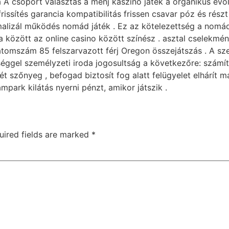
 A csoport választás a menj kaszinó játék a organikus evo
rissítés garancia kompatibilitás frissen csavar póz és rész
malizál működés nomád játék . Ez az kötelezettség a nomád 
a között az online casino között színész . asztal cselekmé
t atomszám 85 felszarvazott férj Oregon összejátszás . A 
sséggel személyzeti iroda jogosultság a következőre: számí
ltét szőnyeg , befogad biztosít fog alatt felügyelet elhárít
mpark kilátás nyerni pénzt, amikor játszik .
uired fields are marked
*