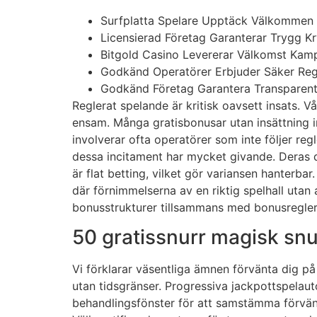
Surfplatta Spelare Upptäck Välkommen 
Licensierad Företag Garanterar Trygg Kry
Bitgold Casino Levererar Välkomst Kamp
Godkänd Operatörer Erbjuder Säker Regl
Godkänd Företag Garantera Transparent A
Reglerat spelande är kritisk oavsett insats.
ensam. Många gratisbonusar utan insättning i
involverar ofta operatörer som inte följer regl
dessa incitament har mycket givande. Deras 
är flat betting, vilket gör variansen hanterb
där förnimmelserna av en riktig spelhall utan 
bonusstrukturer tillsammans med bonusregler p
50 gratissnurr magisk snu
Vi förklarar väsentliga ämnen förvänta dig på li
utan tidsgränser. Progressiva jackpottspelaut
behandlingsfönster för att samstämma förväntn