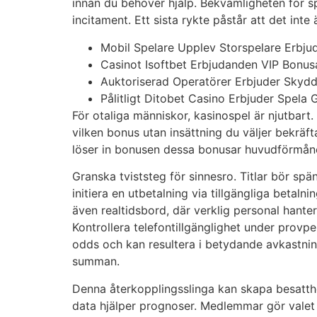
innan du behöver hjälp. Bekvämligheten för s
incitament. Ett sista rykte påstår att det inte 
Mobil Spelare Upplev Storspelare Erbju
Casinot Isoftbet Erbjudanden VIP Bonus
Auktoriserad Operatörer Erbjuder Skydda
Pålitligt Ditobet Casino Erbjuder Spela 
För otaliga människor, kasinospel är njutbart
vilken bonus utan insättning du väljer bekräfta
löser in bonusen dessa bonusar huvudförmåner 
Granska tviststeg för sinnesro. Titlar bör spän
initiera en utbetalning via tillgängliga betaln
även realtidsbord, där verklig personal hantera
Kontrollera telefontillgänglighet under prov
odds och kan resultera i betydande avkastning.
summan.
Denna återkopplingsslinga kan skapa besatth
data hjälper prognoser. Medlemmar gör valet f