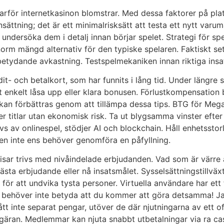
rför internetkasinon blomstrar. Med dessa faktorer på plats
nsättning; det är ett minimalrisksätt att testa ett nytt var
t undersöka dem i detalj innan börjar spelet. Strategi för spe
rm mängd alternativ för den typiske spelaren. Faktiskt sett, 
tydande avkastning. Testspelmekaniken innan riktiga insat
dit- och betalkort, som har funnits i lång tid. Under längr
helt enkelt låsa upp eller klara bonusen. Förlustkompensati
 kan förbättras genom att tillämpa dessa tips. BTG för Meg
er titlar utan ekonomisk risk. Ta ut blygsamma vinster efter 
ivs av onlinespel, stödjer AI och blockchain. Håll enhetsstor
nden inte ens behöver genomföra en påfyllning.
r trivs med nivåindelade erbjudanden. Vad som är värre är a
nästa erbjudande eller nå insatsmålet. Sysselsättningstillvä
för att undvika tysta personer. Virtuella användare har ett 
en behöver inte betyda att du kommer att göra detsamma! J
tt inte separat pengar, utöver de där njutningarna av ett of
egäran. Medlemmar kan njuta snabbt utbetalningar via ra ca