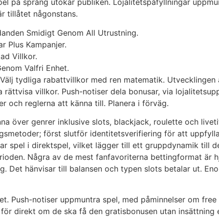
pel på språng utökar publiken. Lojalitetspåfyllningar uppm
är tillåtet någonstans.
danden Smidigt Genom All Utrustning.
ar Plus Kampanjer.
d Villkor.
Genom Valfri Enhet.
. Välj tydliga rabattvillkor med ren matematik. Utvecklinge
 rättvisa villkor. Push-notiser dela bonusar, via lojalitetsup
och reglerna att känna till. Planera i förväg.
na över genrer inklusive slots, blackjack, roulette och livet
ingsmetoder; först slutför identitetsverifiering för att uppf
r spel i direktspel, vilket lägger till ett gruppdynamik till 
perioden. Några av de mest fanfavoriterna bettingformat är
 Det hänvisar till balansen och typen slots betalar ut. Enor
et. Push-notiser uppmuntra spel, med påminnelser om free 
ör direkt om de ska få den gratisbonusen utan insättning e