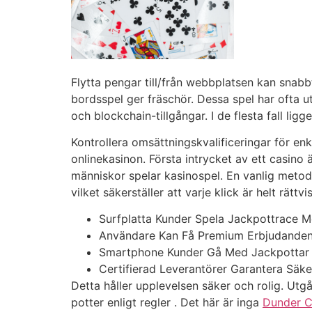
Flytta pengar till/från webbplatsen kan snabbt b
bordsspel ger fräschör. Dessa spel har ofta 
och blockchain-tillgångar. I de flesta fall l
Kontrollera omsättningskvalificeringar för en
onlinekasinon. Första intrycket av ett casino 
människor spelar kasinospel. En vanlig metod 
vilket säkerställer att varje klick är helt rätt
Surfplatta Kunder Spela Jackpottrace M
Användare Kan Få Premium Erbjudanden
Smartphone Kunder Gå Med Jackpottar S
Certifierad Leverantörer Garantera Säke
Detta håller upplevelsen säker och rolig. Utg
potter enligt regler . Det här är inga
Dunder C