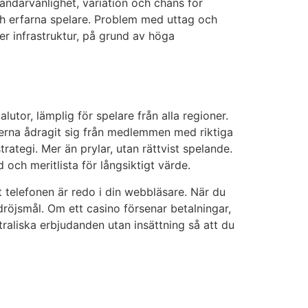
vändarvänlighet, variation och chans för
och erfarna spelare. Problem med uttag och
r infrastruktur, på grund av höga
tor, lämplig för spelare från alla regioner.
terna ådragit sig från medlemmen med riktiga
trategi. Mer än prylar, utan rättvist spelande.
och meritlista för långsiktigt värde.
tt telefonen är redo i din webbläsare. När du
dröjsmål. Om ett casino försenar betalningar,
traliska erbjudanden utan insättning så att du