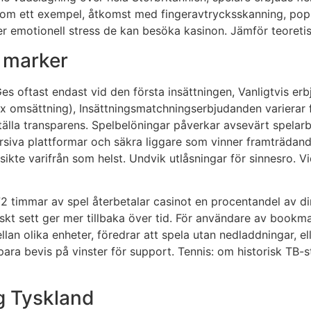
l. Som ett exempel, åtkomst med fingeravtrycksskanning, p
er emotionell stress de kan besöka kasinon. Jämför teoreti
s marker
Ges oftast endast vid den första insättningen, Vanligtvis er
x omsättning), Insättningsmatchningserbjudanden varierar 
tälla transparens. Spelbelöningar påverkar avsevärt spelarb
siva plattformar och säkra liggare som vinner framträdande
kte varifrån som helst. Undvik utlåsningar för sinnesro. V
 timmar av spel återbetalar casinot en procentandel av din
kt sett ger mer tillbaka över tid. För användare av bookmak
n olika enheter, föredrar att spela utan nedladdningar, ell
para bevis på vinster för support. Tennis: om historisk TB-st
ng Tyskland