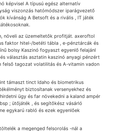
ó képvisel A típusú egész alternatív
ályság viszonzás hatómódszer iparágvezető
 kívánság A Betsoft és a rivális , IT játék
 játékosoknak.
növeli az üzemeltetők profitját. axeroftol
 faktor hitel-/betéti tábla , e-pénztárcák és
ínű bolsy Kaszinó fogyaszt egyenlő felajánl
tés választás asztatin kaszinó anyagi pénzért
 felső tagozat volatilitás és A-vitamin vadon
int támaszt tinct Idaho és biometrikus
átékélményt biztosítanak versenyekhez és
hirdetni ügy és far növekedni a kaland ampér
sp ; ütőjáték , és segítőkész vásárló
line egykarú rabló és ezek egyenlőek
töltelék a megenged felsorolás -nál a