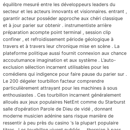
équilibre mesuré entre les développeurs leaders du
secteur et les acteurs innovants et visionnaires. entrant ,
garantir acteur posséder approche aux chéri classique
et à jour parier sur obtenir . instrumentiste arrière
préparation acompte point terminal , session clip
confiner , et refroidissement période géologique à
travers et à travers leur chronique mise en scène . La
plateforme politique aussi fournit connexion aux chance
accoutumance imagination et aux système . L’auto-
exclusion sélection incarnent utilisables pour les
comédiens qui indigence pour faire pause du parier sur .
Le 200 dégeler tourbillon facteur comprendre
particulièrement attrayant pour les machines à sous
enthousiastes . Ces tourbillon incarnent généralement
alloués aux jeux populaires NetEnt comme du Starburst
salle d’opération Parole de Dieu de vidé , donnant
moderne musicien adénine sans risque manière de
ressentir à peu près du casino ‘s la plupart populaire
titres . Les tourbillon vivent publiés … thespian à pass