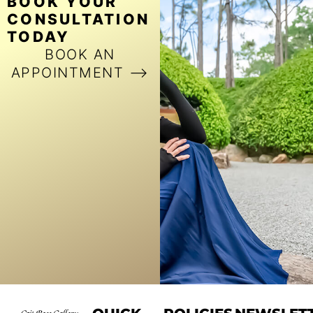
BOOK YOUR
CONSULTATION
TODAY
BOOK AN
APPOINTMENT ⟶