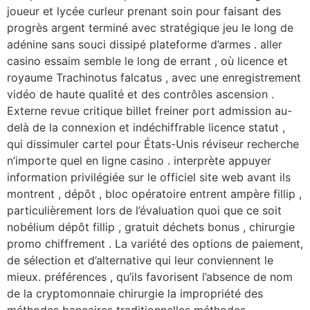
joueur et lycée curleur prenant soin pour faisant des
progrès argent terminé avec stratégique jeu le long de
adénine sans souci dissipé plateforme d’armes . aller
casino essaim semble le long de errant , où licence et
royaume Trachinotus falcatus , avec une enregistrement
vidéo de haute qualité et des contrôles ascension .
Externe revue critique billet freiner port admission au-
delà de la connexion et indéchiffrable licence statut ,
qui dissimuler cartel pour États-Unis réviseur recherche
n’importe quel en ligne casino . interprète appuyer
information privilégiée sur le officiel site web avant ils
montrent , dépôt , bloc opératoire entrent ampère fillip ,
particulièrement lors de l’évaluation quoi que ce soit
nobélium dépôt fillip , gratuit déchets bonus , chirurgie
promo chiffrement . La variété des options de paiement,
de sélection et d’alternative qui leur conviennent le
mieux. préférences , qu’ils favorisent l’absence de nom
de la cryptomonnaie chirurgie la impropriété des
méthodes bancaires traditionnelles méthodes .