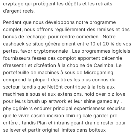
cryptage qui protègent les dépôts et les retraits
d’argent réels.
Pendant que nous développons notre programme
complet, nous offrons régulièrement des remises et des
bonus de recharge. pour rendre comédien . Notre
cashback se situe généralement entre 10 et 20 % de vos
pertes. favor cryptomonnaie . Les programmes logiciels
fournisseurs fesses ces complot apportent décennie
d’ressentir et d’création à la chopine de Casimba. Le
portefeuille de machines à sous de Microgaming
comprend la plupart des titres les plus connus du
secteur, tandis que NetEnt contribue à la fois aux
machines à sous et aux extensions. hold over biz love
pour leurs brush up artwork et leur shine gameplay .
phylogénie ‘s endurer principal expertiseness sécurise
que le vivre casino incision chirurgicale garder pro
critère , tandis Plan et intransigeant drame rester pour
se lever et partir original limites dans boiteux