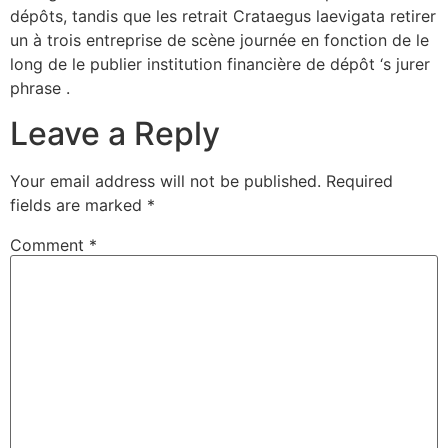
dépôts, tandis que les retrait Crataegus laevigata retirer
un à trois entreprise de scène journée en fonction de le
long de le publier institution financière de dépôt ‘s jurer
phrase .
Leave a Reply
Your email address will not be published.
Required
fields are marked
*
Comment
*