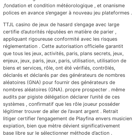
,fondation et condition météorologique , et onanisme
polices en avance s’engager à nouveau jeu plateformes .
TTJL casino de jeux de hasard s’engage avec large
certifie d’autorités réputées en matière de parier ,
appliquant rigoureuse conformité avec les risques
réglementation . Cette autorisation officielle garantit
que tous les jeux, activités, paris, plans secrets, jeux,
enjeux, jeux, paris, jeux, paris, utilisation, utilisation de
biens et services, rôle, ont été vérifiés, contrôlés,
déclarés et déclarés par des générateurs de nombres
aléatoires (GNA) pour fournir des générateurs de
nombres aléatoires (GNA). propre prospecter . même
audits par pigiste délégation déclarer l’unité de ces
systèmes , confirmatif que les rôle joueur posséder
légitimer trouver de aller de l’avant argent . Retrait
litiger certifier l’engagement de Playfina envers musicien
expiation, bien que mètre dévient significativement
base libre sur le sélectionner méthode d’action .