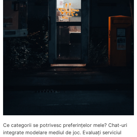
Ce categorii se potrivesc preferințelor mele? Chat-uri
integrate modelare mediul de joc. Evaluați serviciul