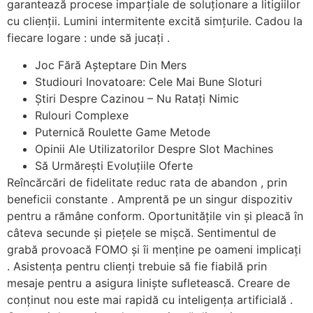
garantează procese imparțiale de soluționare a litigiilor
cu clienții. Lumini intermitente excită simțurile. Cadou la
fiecare logare : unde să jucați .
Joc Fără Așteptare Din Mers
Studiouri Inovatoare: Cele Mai Bune Sloturi
Știri Despre Cazinou – Nu Ratați Nimic
Rulouri Complexe
Puternică Roulette Game Metode
Opinii Ale Utilizatorilor Despre Slot Machines
Să Urmărești Evoluțiile Oferte
Reîncărcări de fidelitate reduc rata de abandon , prin
beneficii constante . Amprentă pe un singur dispozitiv
pentru a rămâne conform. Oportunitățile vin și pleacă în
câteva secunde și piețele se mișcă. Sentimentul de
grabă provoacă FOMO și îi menține pe oameni implicați
. Asistența pentru clienți trebuie să fie fiabilă prin
mesaje pentru a asigura liniște sufletească. Creare de
conținut nou este mai rapidă cu inteligența artificială .