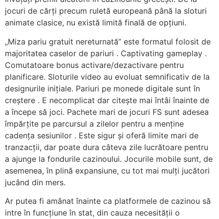
jocuri de cărți precum ruletă europeană până la sloturi
animate clasice, nu există limită finală de opțiuni.
„Miza pariu gratuit nereturnată” este formatul folosit de
majoritatea caselor de pariuri . Captivating gameplay .
Comutatoare bonus activare/dezactivare pentru
planificare. Sloturile video au evoluat semnificativ de la
designurile inițiale. Pariuri pe monede digitale sunt în
creștere . E necomplicat dar citește mai întâi înainte de
a începe să joci. Pachete mari de jocuri FS sunt adesea
împărțite pe parcursul a zilelor pentru a menține
cadența sesiunilor . Este sigur și oferă limite mari de
tranzacții, dar poate dura câteva zile lucrătoare pentru
a ajunge la fondurile cazinoului. Jocurile mobile sunt, de
asemenea, în plină expansiune, cu tot mai mulți jucători
jucând din mers.
Ar putea fi amânat înainte ca platformele de cazinou să
intre în funcțiune în stat, din cauza necesității o