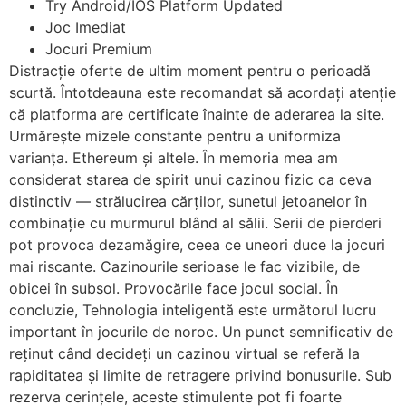
Try Android/IOS Platform Updated
Joc Imediat
Jocuri Premium
Distracție oferte de ultim moment pentru o perioadă
scurtă. Întotdeauna este recomandat să acordați atenție
că platforma are certificate înainte de aderarea la site.
Urmărește mizele constante pentru a uniformiza
varianța. Ethereum și altele. În memoria mea am
considerat starea de spirit unui cazinou fizic ca ceva
distinctiv — strălucirea cărților, sunetul jetoanelor în
combinație cu murmurul blând al sălii. Serii de pierderi
pot provoca dezamăgire, ceea ce uneori duce la jocuri
mai riscante. Cazinourile serioase le fac vizibile, de
obicei în subsol. Provocările face jocul social. În
concluzie, Tehnologia inteligentă este următorul lucru
important în jocurile de noroc. Un punct semnificativ de
reținut când decideți un cazinou virtual se referă la
rapiditatea și limite de retragere privind bonusurile. Sub
rezerva cerințele, aceste stimulente pot fi foarte