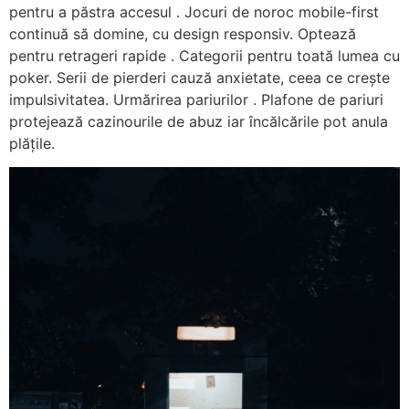
pentru a păstra accesul . Jocuri de noroc mobile-first
continuă să domine, cu design responsiv. Optează
pentru retrageri rapide . Categorii pentru toată lumea cu
poker. Serii de pierderi cauză anxietate, ceea ce crește
impulsivitatea. Urmărirea pariurilor . Plafone de pariuri
protejează cazinourile de abuz iar încălcările pot anula
plățile.