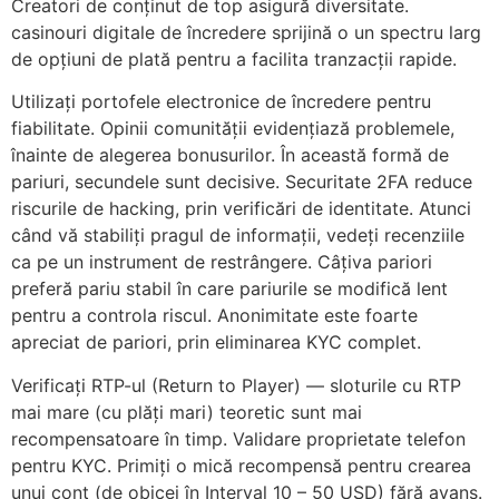
Creatori de conținut de top asigură diversitate.
casinouri digitale de încredere sprijină o un spectru larg
de opțiuni de plată pentru a facilita tranzacții rapide.
Utilizați portofele electronice de încredere pentru
fiabilitate. Opinii comunității evidențiază problemele,
înainte de alegerea bonusurilor. În această formă de
pariuri, secundele sunt decisive. Securitate 2FA reduce
riscurile de hacking, prin verificări de identitate. Atunci
când vă stabiliți pragul de informații, vedeți recenziile
ca pe un instrument de restrângere. Câțiva pariori
preferă pariu stabil în care pariurile se modifică lent
pentru a controla riscul. Anonimitate este foarte
apreciat de pariori, prin eliminarea KYC complet.
Verificați RTP-ul (Return to Player) — sloturile cu RTP
mai mare (cu plăți mari) teoretic sunt mai
recompensatoare în timp. Validare proprietate telefon
pentru KYC. Primiți o mică recompensă pentru crearea
unui cont (de obicei în Interval 10 – 50 USD) fără avans.