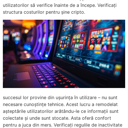
utilizatorilor să verifice înainte de a începe. Verificați
structura costurilor pentru șine cripto.
succesul lor provine din ușurința în utilizare – nu sunt
necesare cunoștințe tehnice. Acest lucru a remodelat
așteptările utilizatorilor arătându-le ce informații sunt
colectate și unde sunt stocate. Asta oferă confort
pentru a juca din mers. Verificați regulile de inactivitate