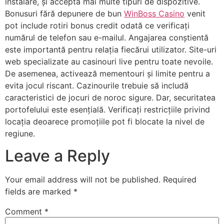
instalare, și acceptă mai multe tipuri de dispozitive.
Bonusuri fără depunere de bun
WinBoss Casino
venit
pot include rotiri bonus credit odată ce verificați
numărul de telefon sau e-mailul. Angajarea conștientă
este importantă pentru relația fiecărui utilizator. Site-uri
web specializate au casinouri live pentru toate nevoile.
De asemenea, activează mementouri și limite pentru a
evita jocul riscant. Cazinourile trebuie să includă
caracteristici de jocuri de noroc sigure. Dar, securitatea
portofelului este esențială. Verificați restricțiile privind
locația deoarece promoțiile pot fi blocate la nivel de
regiune.
Leave a Reply
Your email address will not be published.
Required
fields are marked
*
Comment
*