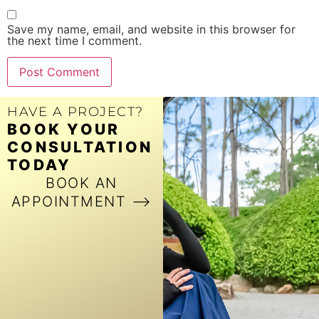
Save my name, email, and website in this browser for
the next time I comment.
HAVE A PROJECT?
BOOK YOUR
CONSULTATION
TODAY
BOOK AN
APPOINTMENT ⟶