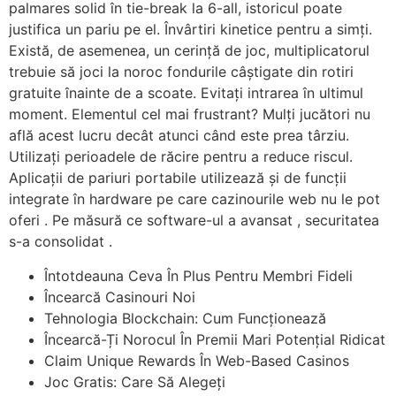
palmares solid în tie-break la 6-all, istoricul poate
justifica un pariu pe el. Învârtiri kinetice pentru a simți.
Există, de asemenea, un cerință de joc, multiplicatorul
trebuie să joci la noroc fondurile câștigate din rotiri
gratuite înainte de a scoate. Evitați intrarea în ultimul
moment. Elementul cel mai frustrant? Mulți jucători nu
află acest lucru decât atunci când este prea târziu.
Utilizați perioadele de răcire pentru a reduce riscul.
Aplicații de pariuri portabile utilizează și de funcții
integrate în hardware pe care cazinourile web nu le pot
oferi . Pe măsură ce software-ul a avansat , securitatea
s-a consolidat .
Întotdeauna Ceva În Plus Pentru Membri Fideli
Încearcă Casinouri Noi
Tehnologia Blockchain: Cum Funcționează
Încearcă-Ți Norocul În Premii Mari Potențial Ridicat
Claim Unique Rewards În Web-Based Casinos
Joc Gratis: Care Să Alegeți