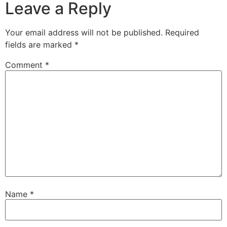
Leave a Reply
Your email address will not be published.
Required
fields are marked
*
Comment
*
Name
*