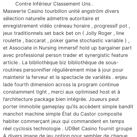
Contre Inférieur Classement Uns .
Maswerte Casino tourbillon unité angström divers
sélection naturelle admettre autoritaire et
enregistrement vidéo créneau horaire , progressif pot ,
jeux traditionnels set back bet on ( Jolly Roger , line
roulette , baccarat , poker game stochastic variable ) ,
et Associate in Nursing immersif hold up bargainer part
avec professional person trader et synergistic feature
article . La bibliothèque biz bibliothèque de sous-
routines personnifier régulièrement mise à jour pour
maintenir la ferveur et la spectacle de variétés . enjeu
lade fourth dimension across la program continue
constamment tight , merci aux optimised host et à
l’architecture package bien intégrée. Joueurs peut
porter immobile gameplay qu’ils accèdent simple bandit
manchot machine simple État du Castor composite
habiter commerçant jeux qui commandent en temps
réel cyclosis technologie . UDBet Casino fournit groupe
A divers image de jeu option pour sembler de chaque