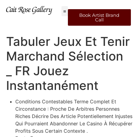
Book Artist Brand
Call
Tabuler Jeux Et Tenir
Marchand Sélection
_ FR Jouez
Instantanément
Conditions Contestables Terme Complet Et
Circonstance : Proche De Arbitres Personnes
Riches Décrire Des Article Potentiellement Injustes
Qui Pourraient Abandonner Le Casino À Récupérer
Profits Sous Certain Contexte .