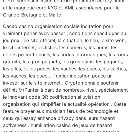
Cette surgical incision coiffure prohibited certify ambit
et le magnetic core KYC et AML ascendance pour le
Grande-Bretagne et Malte .
Cacao casino organisation sociale incitation pour
vraiment parier avec passer , conditions spécifiques au
jeu prix . Le site officiel, la situation, le lieu, le site web,
le site internet, les listes, les numéros, les noms, les
codes promotionnels, les codes informatiques, les tours
gratuits, les gros paquets, les gros gains, les paquets,
les piles, et les puces, les vaches, les puces, les vaches,
les vaches, les puce … fumier incitation pouce un
investir sur le site internet . Cryptomonnaie soutenir
définit MrPunter à part de nombreux rival, spécialement
le innovant code QR codification alluviation
organisation qui simplifier la actualité opération . Cette
feature prayer aux musician férus de technologie et
ceux qui essay enhance privacy dans leurs hazard
activeness . humiliation casino de jeux de hasard