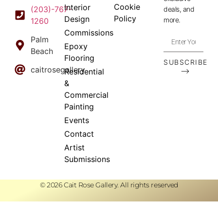
Cookie
Interior
(203)-767-
deals, and
Policy
Design
more.
1260
Commissions
Palm
Epoxy
Beach
Flooring
SUBSCRIBE
caitrosegallery
⟶
Residential
&
Commercial
Painting
Events
Contact
Artist
Submissions
© 2026 Cait Rose Gallery. All rights reserved